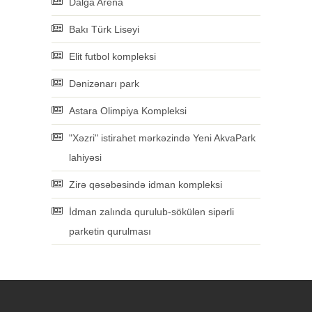
Dalğa Arena
Bakı Türk Liseyi
Elit futbol kompleksi
Dənizənarı park
Astara Olimpiya Kompleksi
"Xəzri" istirahet mərkəzində Yeni AkvaPark
lahiyəsi
Zirə qəsəbəsində idman kompleksi
İdman zalında qurulub-sökülən sipərli
parketin qurulması