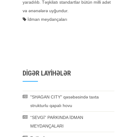
yaradılıb. Təşkilatı standartlar bütün milli adət
və ənənələrə uyğundur.
İdman meydançaları
DIGƏR LAYIHƏLƏR
"SHAGAN CITY" qəsəbəsində taxta
strukturlu qapalı hovu
“SEVGİ” PARKINDA İDMAN
MEYDANÇALARI