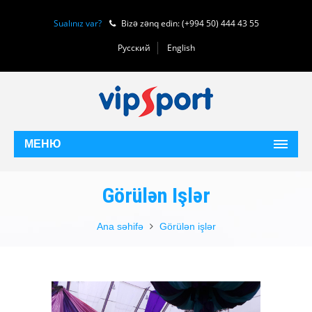
Sualınız var?
Bizə zənq edin: (+994 50) 444 43 55
Русский
English
МЕНЮ
Görülən Işlər
Ana səhifə
Görülən işlər