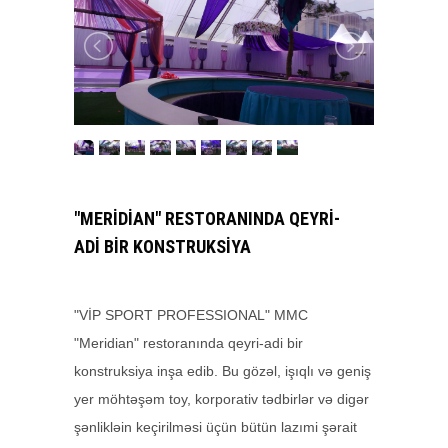
"MERIDIAN" RESTORANINDA QEYRI-
ADI BIR KONSTRUKSIYA
"VİP SPORT PROFESSIONAL" MMC
"Meridian" restoranında qeyri-adi bir
konstruksiya inşa edib. Bu gözəl, işıqlı və geniş
yer möhtəşəm toy, korporativ tədbirlər və digər
şənlikləin keçirilməsi üçün bütün lazımi şərait