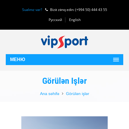
Sualınız var?
Bizə zənq edin: (+994 50) 444 43 55
Русский
English
МЕНЮ
Görülən Işlər
Ana səhifə
Görülən işlər