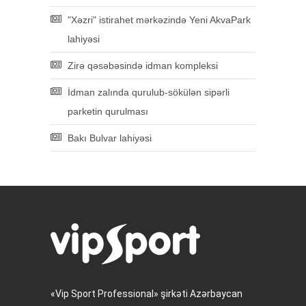
"Xəzri" istirahet mərkəzində Yeni AkvaPark
lahiyəsi
Zirə qəsəbəsində idman kompleksi
İdman zalında qurulub-sökülən sipərli
parketin qurulması
Bakı Bulvar lahiyəsi
«Vip Sport Professional» şirkəti Azərbaycan