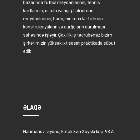
bazarında futbol meydanlarının, tennis
kortlarının, örtülü və açıq tipli idman
meydanlarının, həmçinin müxtəlif idman
konstruksiyaların və qurğuların qurulması
sahəsində işləyir. Çoxillik iş təcrübəmiz bizim
şirkətimizin yüksək ixtisasını praktikada sübut
edib.
ƏLAQƏ
Nərimanov rayonu, Fətəli Xan Xoyski küç. 98 A