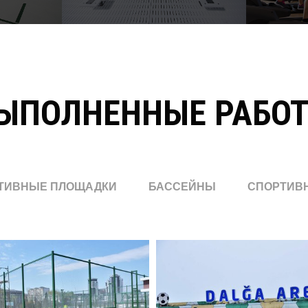
ЫПОЛНЕННЫЕ РАБО
ТИВНЫЕ ПЛОЩАДКИ
БАССЕЙНЫ
СПОРТИВ
РТИВНЫЕ
DALĞA ARENA
ЩАДКИ В ПАРКЕ
Спортивные Площадки
VGİ”
ивные Площадки