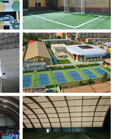
НОВЫЙ ПРОЕКТ НА
ЬНОГО
ТЕРРИТОРИИ ТЕННИСНОЙ
ТА С
АКАДЕМИИ
АЗЕРБАЙДЖАНСКОЙ
РЕСПУБЛИКИ
Спортивные Площадки
ЛЬ
КРЫТОЕ ФУТБОЛЬНОЕ
ПОЛЕ ФК БАКУ
Спортивные Площадки