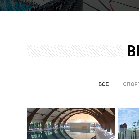
В
ВСЕ
СПОР
КРЫТЫЙ БАССЕЙН
СПО
ДЕРЕВЯННОЙ
ПЛО
КОНСТРУКЦИИ В
“SE
ПОСЕЛКЕ "SHAGAN CITY"
Спорт