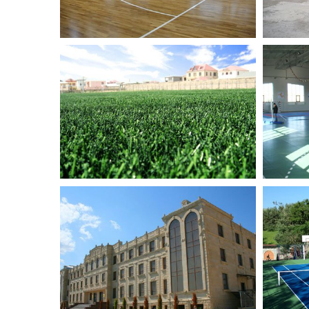
СТАДИОН И ФУТБОЛЬНОЕ
СПО
ПОЛЕ С
В П
ИСКУССТВЕННЫМ
Спорт
ГАЗОНОМ ДЛЯ FC "BAKU"
Спортивные Площадки
НОВЫЙ СПОРТИВНЫЙ
ЧАС
КОМПЛЕКС
Спорт
Спортивные Площадки