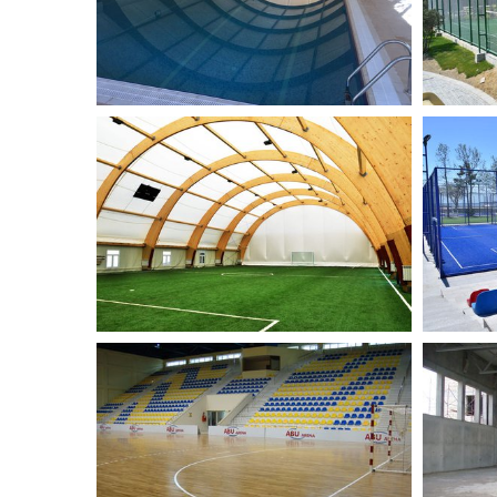
Бассейны
ФУТБОЛЬНЫЙ КОМПЛЕКС
ПРИ
ELIT
Спорт
Спортивные Площадки
УСТАНОВКА СБОРНО-
УСТ
РАЗБОРНОГО ЩИТОВОГО
СПО
ПАРКЕТА В СПОРТИВНОМ
ДЕР
ЗАЛЕ
Спорт
Спортивные Покрытия