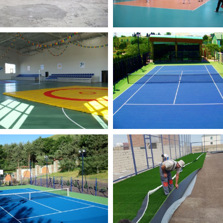
РТИВНЫЙ КОМПЛЕКС
РЕКОНСТРУКЦИЯ
ОС. ПИРАЛЛАХИ
ТЕННИСНОГО КОРТА
ивные Площадки
Спортивные Площадки
ТНЫЙ КОРТ
МИНИ-ФУТБОЛЬНОЕ
ПОЛЕ ДЛЯ
ивные Площадки
СТУДЕНЧЕСКОГО
ОБЩЕЖИТИЯ В ПОСЕ
ГЮЗДЕХ
Спортивные Площадки