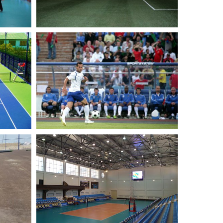
УСТАНОВКА
ОБОРУДОВАНИЯ НА
СТАДИОНЕ ИМ.
Т.БАХРАМОВА
Спортивные Площадки
СДАНА В ЭКСПЛУАТАЦИЮ
УЧЕБНО-
ТРЕНИРОВОЧНАЯ БАЗА
ЛКЕ
ВОЛЕЙБОЛЬНОГО КЛУБА
"ИГТИСАДЧИ"
Спортивные Площадки