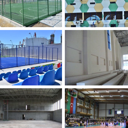
МОРСКИЙ ПАРК
УСТАНОВКА
МНОГОФУНКЦИОНАЛ
ивные Площадки
СПОРТИВНОГО ПАРКЕ
АМОРТИЗАЦИЕЙ
Спортивные Покрытия
АНОВКА
В ПОСЕЛКЕ ДЕРНЕГЮ
РТИВНОГО
ПОСТРОЕН КРЫТЫЙ
ЕВЯННОГО ПОЛА
ВОЛЕЙБОЛЬНЫЙ ЗАЛ
ивные Покрытия
Спортивные Площадки