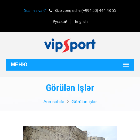
Sualınız var?
Bizə zənq edin: (+994 50) 444 43 55
Русский
English
МЕНЮ
Görülən Işlər
Ana səhifə
Görülən işlər