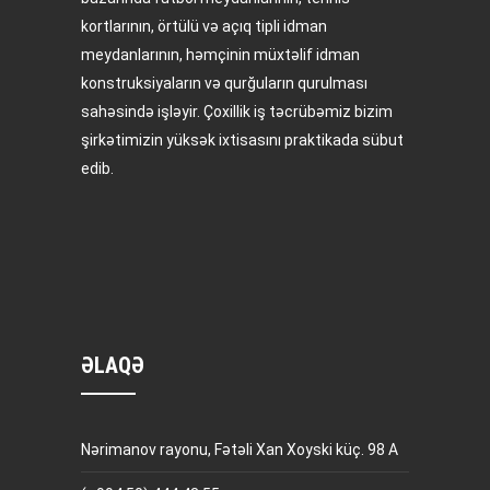
kortlarının, örtülü və açıq tipli idman
meydanlarının, həmçinin müxtəlif idman
konstruksiyaların və qurğuların qurulması
sahəsində işləyir. Çoxillik iş təcrübəmiz bizim
şirkətimizin yüksək ixtisasını praktikada sübut
edib.
ƏLAQƏ
Nərimanov rayonu, Fətəli Xan Xoyski küç. 98 A