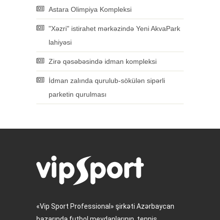
Astara Olimpiya Kompleksi
"Xəzri" istirahet mərkəzində Yeni AkvaPark
lahiyəsi
Zirə qəsəbəsində idman kompleksi
İdman zalında qurulub-sökülən sipərli
parketin qurulması
«Vip Sport Professional» şirkəti Azərbaycan
bazarında futbol meydanlarının, tennis