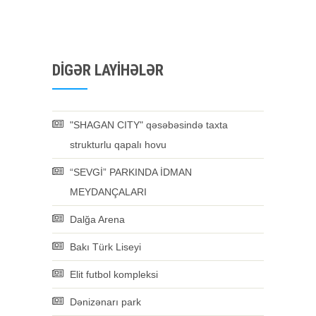
DIGƏR LAYIHƏLƏR
"SHAGAN CITY" qəsəbəsində taxta
strukturlu qapalı hovu
“SEVGİ” PARKINDA İDMAN
MEYDANÇALARI
Dalğa Arena
Bakı Türk Liseyi
Elit futbol kompleksi
Dənizənarı park